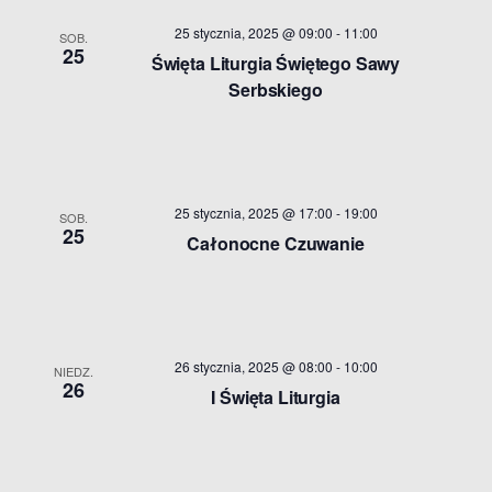
a
z
e
t
25 stycznia, 2025 @ 09:00
-
11:00
SOB.
25
n
ę
e
Święta Liturgia Świętego Sawy
.
Serbskiego
i
n
e
i
V
a
25 stycznia, 2025 @ 17:00
-
19:00
SOB.
i
25
Całonocne Czuwanie
S
e
w
e
s
a
26 stycznia, 2025 @ 08:00
-
10:00
NIEDZ.
26
N
I Święta Liturgia
r
a
c
v