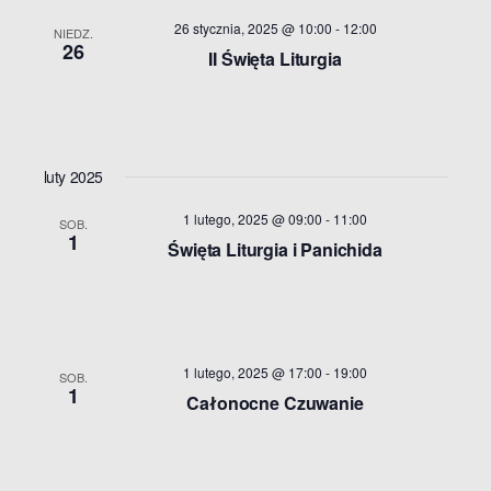
h
i
26 stycznia, 2025 @ 10:00
-
12:00
NIEDZ.
26
II Święta Liturgia
g
a
a
n
t
d
luty 2025
i
1 lutego, 2025 @ 09:00
-
11:00
V
SOB.
o
1
Święta Liturgia i Panichida
n
i
e
1 lutego, 2025 @ 17:00
-
19:00
w
SOB.
1
Całonocne Czuwanie
s
N