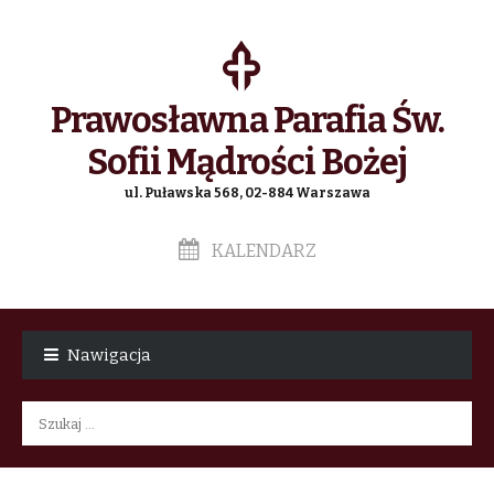
Prawosławna Parafia Św.
Sofii Mądrości Bożej
ul. Puławska 568, 02-884 Warszawa
KALENDARZ
Skip
Skip
to
to
Nawigacja
navigation
content
Szukaj: