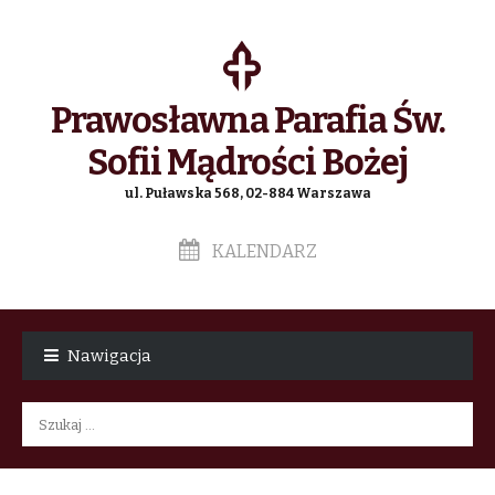
Prawosławna Parafia Św.
Sofii Mądrości Bożej
ul. Puławska 568, 02-884 Warszawa
KALENDARZ
Skip
Skip
to
to
Nawigacja
navigation
content
Szukaj: