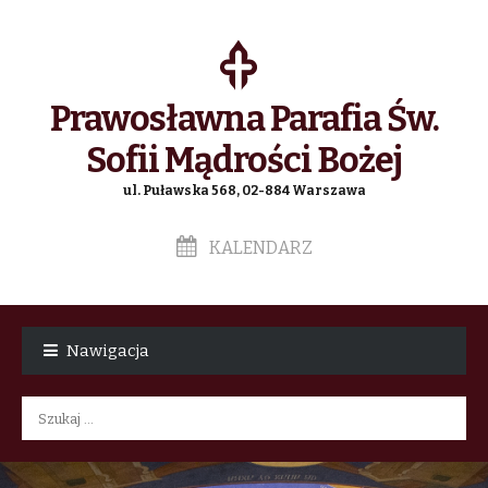
Prawosławna Parafia Św.
Sofii Mądrości Bożej
ul. Puławska 568, 02-884 Warszawa
KALENDARZ
Skip
Skip
to
to
Nawigacja
navigation
content
Szukaj: