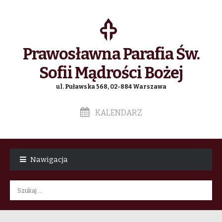
Prawosławna Parafia Św.
Sofii Mądrości Bożej
ul. Puławska 568, 02-884 Warszawa
KALENDARZ
Skip
Skip
to
to
Nawigacja
navigation
content
Szukaj: