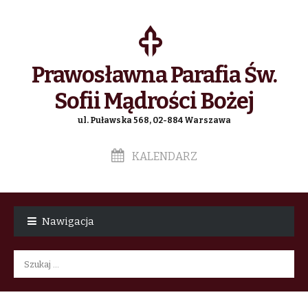
Prawosławna Parafia Św.
Sofii Mądrości Bożej
ul. Puławska 568, 02-884 Warszawa
KALENDARZ
Skip
Skip
to
to
Nawigacja
navigation
content
Szukaj: