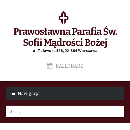
Prawosławna Parafia Św.
Sofii Mądrości Bożej
ul. Puławska 568, 02-884 Warszawa
KALENDARZ
Skip
Skip
to
to
Nawigacja
navigation
content
Szukaj: