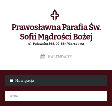
Prawosławna Parafia Św.
Sofii Mądrości Bożej
ul. Puławska 568, 02-884 Warszawa
KALENDARZ
Skip
Skip
to
to
Nawigacja
navigation
content
Szukaj: