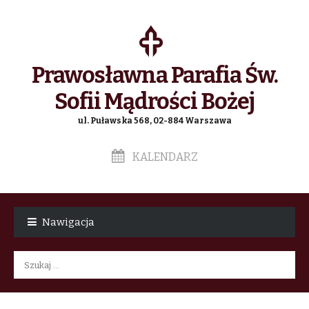
Prawosławna Parafia Św.
Sofii Mądrości Bożej
ul. Puławska 568, 02-884 Warszawa
KALENDARZ
Skip
Skip
to
to
Nawigacja
navigation
content
Szukaj: