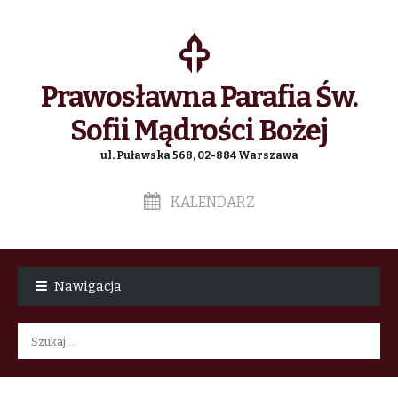
Prawosławna Parafia Św.
Sofii Mądrości Bożej
ul. Puławska 568, 02-884 Warszawa
KALENDARZ
Skip
Skip
to
to
Nawigacja
navigation
content
Szukaj: