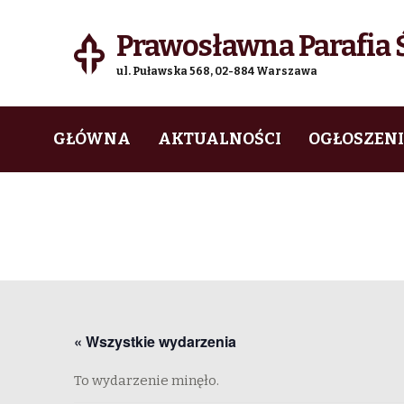
Prawosławna Parafia Ś
ul. Puławska 568, 02-884 Warszawa
Skip
Skip
GŁÓWNA
AKTUALNOŚCI
OGŁOSZEN
to
to
navigation
content
« Wszystkie wydarzenia
To wydarzenie minęło.