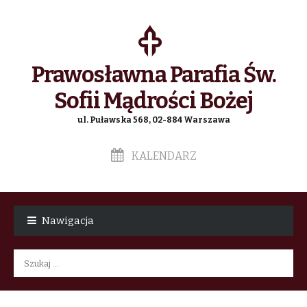
Prawosławna Parafia Św.
Sofii Mądrości Bożej
ul. Puławska 568, 02-884 Warszawa
KALENDARZ
Skip
Skip
to
to
Nawigacja
navigation
content
Szukaj: