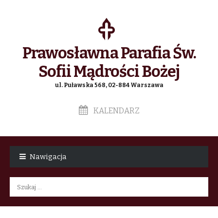
Prawosławna Parafia Św.
Sofii Mądrości Bożej
ul. Puławska 568, 02-884 Warszawa
KALENDARZ
Skip
Skip
to
to
Nawigacja
navigation
content
Szukaj: