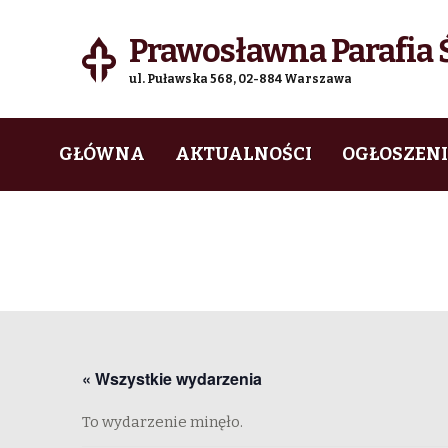
Prawosławna Parafia Ś
ul. Puławska 568, 02-884 Warszawa
Skip
Skip
GŁÓWNA
AKTUALNOŚCI
OGŁOSZEN
to
to
navigation
content
« Wszystkie wydarzenia
To wydarzenie minęło.