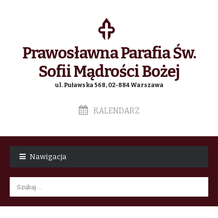
Prawosławna Parafia Św.
Sofii Mądrości Bożej
ul. Puławska 568, 02-884 Warszawa
KALENDARZ
Skip
Skip
to
to
Nawigacja
navigation
content
Szukaj: