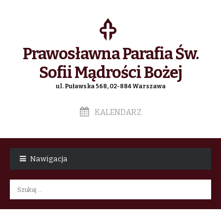
Prawosławna Parafia Św.
Sofii Mądrości Bożej
ul. Puławska 568, 02-884 Warszawa
KALENDARZ
Skip
Skip
to
to
Nawigacja
navigation
content
Szukaj: