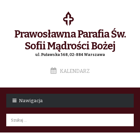
Prawosławna Parafia Św.
Sofii Mądrości Bożej
ul. Puławska 568, 02-884 Warszawa
KALENDARZ
Skip
Skip
to
to
Nawigacja
navigation
content
Szukaj: