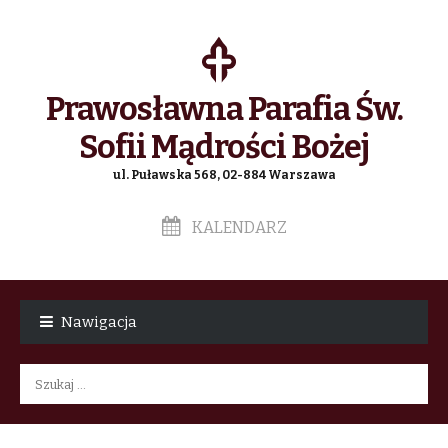
Prawosławna Parafia Św.
Sofii Mądrości Bożej
ul. Puławska 568, 02-884 Warszawa
KALENDARZ
Skip
Skip
to
to
Nawigacja
navigation
content
Szukaj: