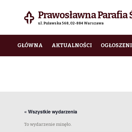
Prawosławna Parafia Ś
ul. Puławska 568, 02-884 Warszawa
Skip
Skip
GŁÓWNA
AKTUALNOŚCI
OGŁOSZEN
to
to
navigation
content
« Wszystkie wydarzenia
To wydarzenie minęło.