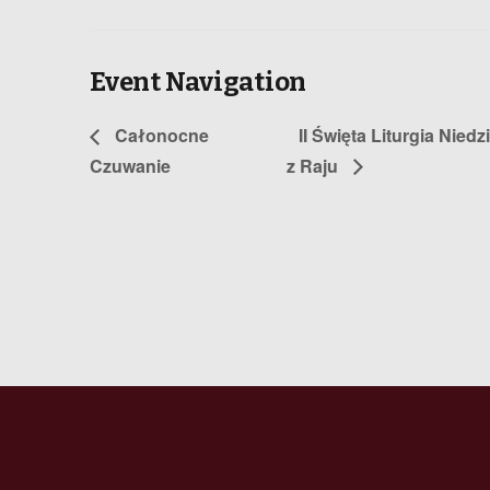
Event Navigation
Całonocne
II Święta Liturgia Nie
Czuwanie
z Raju