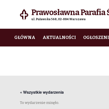
Prawosławna Parafia Ś
ul. Puławska 568, 02-884 Warszawa
Skip
Skip
GŁÓWNA
AKTUALNOŚCI
OGŁOSZEN
to
to
navigation
content
« Wszystkie wydarzenia
To wydarzenie minęło.