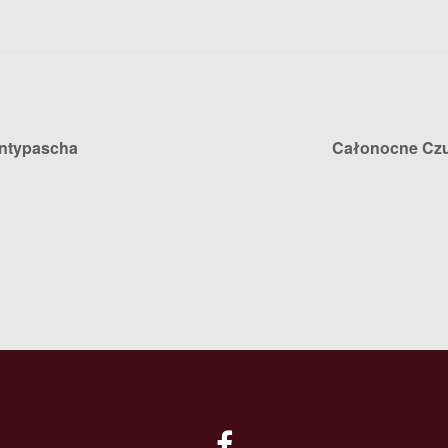
 Antypascha
Całonocne Cz