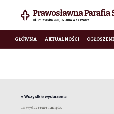
Prawosławna Parafia Ś
ul. Puławska 568, 02-884 Warszawa
Skip
Skip
GŁÓWNA
AKTUALNOŚCI
OGŁOSZEN
to
to
navigation
content
« Wszystkie wydarzenia
To wydarzenie minęło.