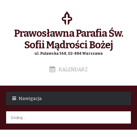
Prawosławna Parafia Św.
Sofii Mądrości Bożej
ul. Puławska 568, 02-884 Warszawa
KALENDARZ
Skip
Skip
to
to
Nawigacja
navigation
content
Szukaj: