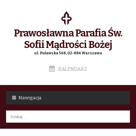
Prawosławna Parafia Św.
Sofii Mądrości Bożej
ul. Puławska 568, 02-884 Warszawa
KALENDARZ
Skip
Skip
to
to
Nawigacja
navigation
content
Szukaj: