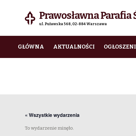
Prawosławna Parafia Ś
ul. Puławska 568, 02-884 Warszawa
Skip
Skip
GŁÓWNA
AKTUALNOŚCI
OGŁOSZEN
to
to
navigation
content
« Wszystkie wydarzenia
To wydarzenie minęło.