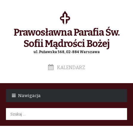
Prawosławna Parafia Św.
Sofii Mądrości Bożej
ul. Puławska 568, 02-884 Warszawa
KALENDARZ
Skip
Skip
to
to
Nawigacja
navigation
content
Szukaj: