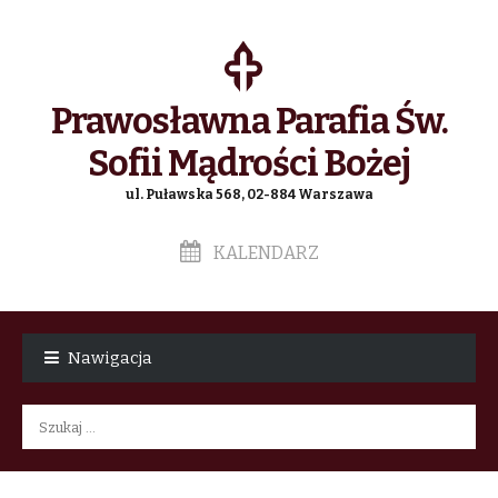
Prawosławna Parafia Św.
Sofii Mądrości Bożej
ul. Puławska 568, 02-884 Warszawa
KALENDARZ
Skip
Skip
to
to
Nawigacja
navigation
content
Szukaj: