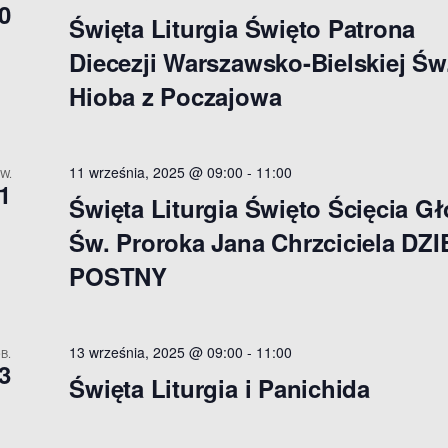
0
Święta Liturgia Święto Patrona
Diecezji Warszawsko-Bielskiej Św
Hioba z Poczajowa
11 września, 2025 @ 09:00
-
11:00
W.
1
n
Święta Liturgia Święto Ścięcia G
Św. Proroka Jana Chrzciciela DZ
POSTNY
13 września, 2025 @ 09:00
-
11:00
B.
3
Święta Liturgia i Panichida