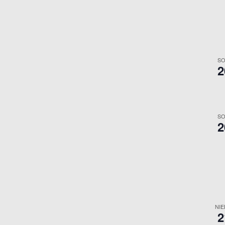
SO
2
SO
2
NIE
2