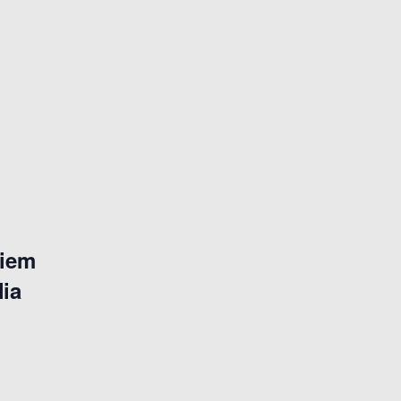
niem
lia