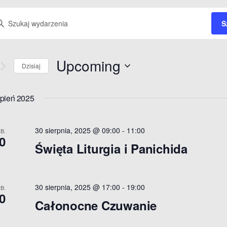
W
S
Upcoming
Dzisiaj
W
y
rpień 2025
b
i
30 sierpnia, 2025 @ 09:00
e
-
11:00
B.
0
r
Święta Liturgia i Panichida
z
d
n
a
30 sierpnia, 2025 @ 17:00
-
19:00
B.
t
0
Całonocne Czuwanie
ę
.