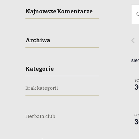
Najnowsze Komentarze
W
p
y
i
s
d
Archiwa
z
s
a
ł
sie
r
o
Kategorie
w
z
o
SO
3
k
Brak kategorii
e
l
u
c
SO
z
Herbata.club
3
i
o
w
e