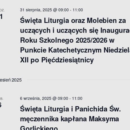
31 sierpnia, 2025 @ 09:00
-
11:00
DZ.
1
Święta Liturgia oraz Molebien za
uczących i uczących się Inaugura
Roku Szkolnego 2025/2026 w
Punkcie Katechetycznym Niedziel
XII po Pięćdziesiątnicy
h
esień 2025
6 września, 2025 @ 09:00
-
11:00
B.
6
n
Święta Liturgia i Panichida Św.
męczennika kapłana Maksyma
Gorlickiego