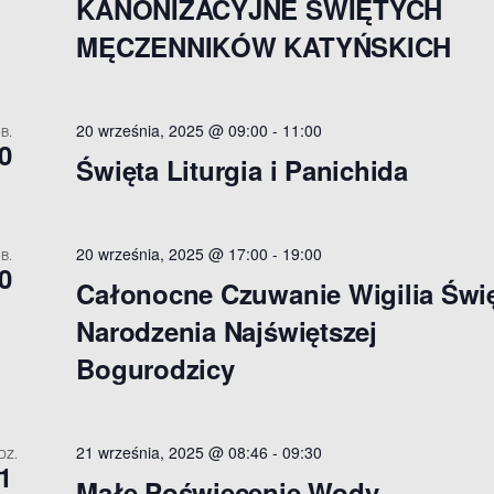
KANONIZACYJNE ŚWIĘTYCH
MĘCZENNIKÓW KATYŃSKICH
20 września, 2025 @ 09:00
-
11:00
B.
0
Święta Liturgia i Panichida
20 września, 2025 @ 17:00
-
19:00
B.
0
Całonocne Czuwanie Wigilia Świ
Narodzenia Najświętszej
Bogurodzicy
21 września, 2025 @ 08:46
-
09:30
DZ.
1
Małe Poświęcenie Wody