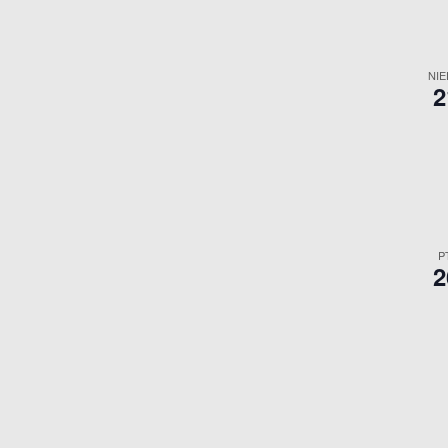
NIE
2
P
2