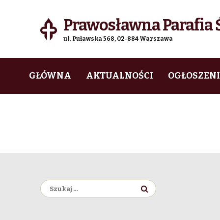
Prawosławna Parafia Ś
ul. Puławska 568, 02-884 Warszawa
Skip
Skip
GŁÓWNA
AKTUALNOŚCI
OGŁOSZEN
to
to
navigation
content
Szukaj: