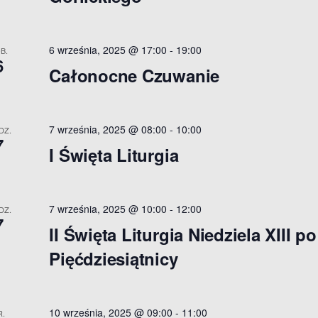
V
6 września, 2025 @ 17:00
-
19:00
B.
6
Całonocne Czuwanie
w
7 września, 2025 @ 08:00
-
10:00
DZ.
7
I Święta Liturgia
N
7 września, 2025 @ 10:00
-
12:00
DZ.
7
II Święta Liturgia Niedziela XIII po
Pięćdziesiątnicy
10 września, 2025 @ 09:00
-
11:00
R.