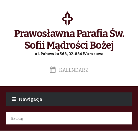
Prawosławna Parafia Św.
Sofii Mądrości Bożej
ul. Puławska 568, 02-884 Warszawa
KALENDARZ
Skip
Skip
to
to
Nawigacja
navigation
content
Szukaj: