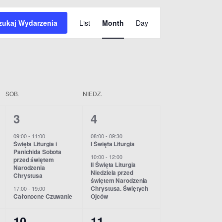
W
zukaj Wydarzenia
List
Month
Day
y
d
a
r
SOB.
NIEDZ.
z
2
2
3
4
e
w
w
09:00
-
11:00
08:00
-
09:30
Święta Liturgia i
I Święta Liturgia
n
y
y
Panichida Sobota
10:00
-
12:00
przed świętem
d
d
i
II Święta Liturgia
Narodzenia
Niedziela przed
Chrystusa
świętem Narodzenia
a
a
e
Chrystusa. Świętych
17:00
-
19:00
Całonocne Czuwanie
Ojców
r
r
V
z
z
2
2
10
11