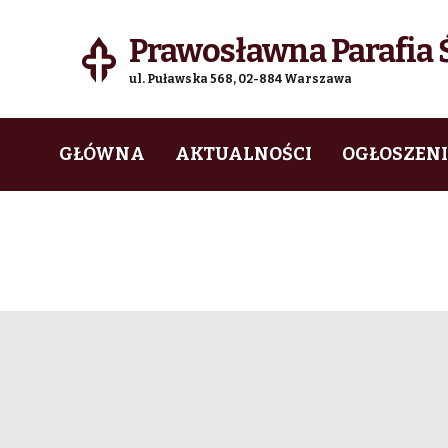
Prawosławna Parafia Ś
ul. Puławska 568, 02-884 Warszawa
Skip
Skip
GŁÓWNA
AKTUALNOŚCI
OGŁOSZEN
to
to
navigation
content