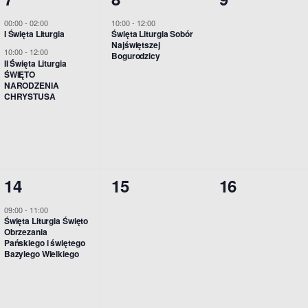
e
e
e
w
w
w
00:00
-
02:00
10:00
-
12:00
I Święta Liturgia
Święta Liturgia Sobór
n
n
n
y
y
y
Najświętszej
10:00
-
12:00
Bogurodzicy
i
i
i
d
d
d
II Święta Liturgia
ŚWIĘTO
a
a
a
NARODZENIA
a
a
a
CHRYSTUSA
,
,
,
r
r
r
z
z
z
e
e
e
1
0
0
n
n
n
14
15
16
w
w
w
i
i
i
09:00
-
11:00
Święta Liturgia Święto
y
y
y
a
e
a
Obrzezania
Pańskiego i świętego
d
d
d
,
,
,
Bazylego Wielkiego
a
a
a
r
r
r