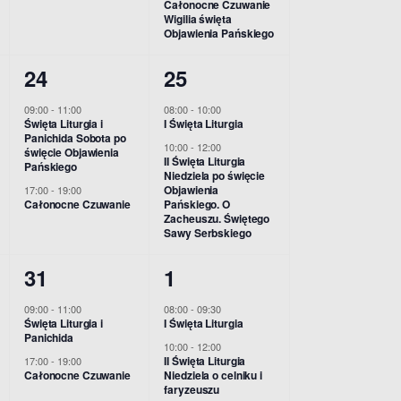
Całonocne Czuwanie
o
z
z
Wigilia święta
Objawienia Pańskiego
n
e
e
2
2
24
25
n
n
w
w
i
i
09:00
-
11:00
08:00
-
10:00
Święta Liturgia i
I Święta Liturgia
y
y
a
a
Panichida Sobota po
10:00
-
12:00
święcie Objawienia
d
d
II Święta Liturgia
Pańskiego
,
,
Niedziela po święcie
Objawienia
17:00
-
19:00
a
a
Całonocne Czuwanie
Pańskiego. O
Zacheuszu. Świętego
r
r
Sawy Serbskiego
z
z
2
2
31
1
e
e
w
w
09:00
-
11:00
08:00
-
09:30
n
n
Święta Liturgia i
I Święta Liturgia
y
y
Panichida
i
i
10:00
-
12:00
d
d
II Święta Liturgia
17:00
-
19:00
a
a
Całonocne Czuwanie
Niedziela o celniku i
faryzeuszu
a
a