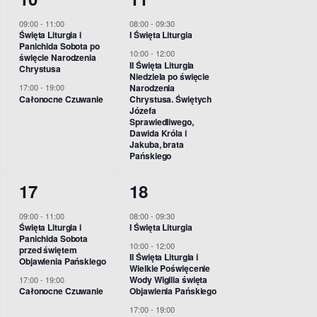
i
e
e
w
w
09:00
-
11:00
08:00
-
09:30
e
Święta Liturgia i
I Święta Liturgia
n
n
y
y
Panichida Sobota po
w
10:00
-
12:00
święcie Narodzenia
i
i
d
d
II Święta Liturgia
Chrystusa
Niedziela po święcie
s
a
a
Narodzenia
17:00
-
19:00
a
a
Całonocne Czuwanie
Chrystusa. Świętych
N
Józefa
,
,
r
r
Sprawiedliwego,
Dawida Króla i
a
z
z
Jakuba, brata
Pańskiego
v
e
e
2
3
n
n
17
18
i
w
w
i
i
g
09:00
-
11:00
08:00
-
09:30
Święta Liturgia i
I Święta Liturgia
y
y
a
a
Panichida Sobota
a
10:00
-
12:00
przed świętem
d
d
II Święta Liturgia i
,
,
Objawienia Pańskiego
t
Wielkie Poświęcenie
Wody Wigilia święta
17:00
-
19:00
a
a
Całonocne Czuwanie
Objawienia Pańskiego
i
r
r
17:00
-
19:00