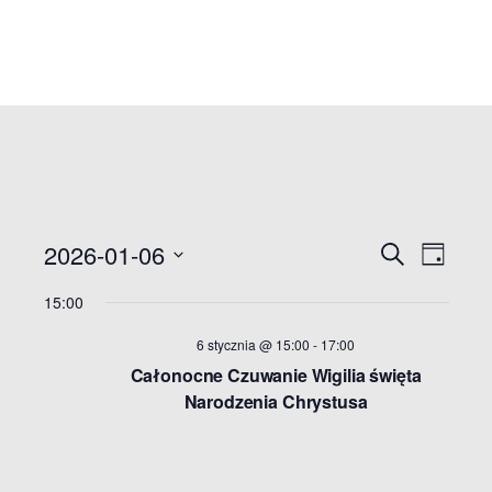
W
2026-01-06
S
W
D
z
a
W
u
y
y
15:00
y
y
k
a
d
b
6 stycznia @ 15:00
-
17:00
d
j
i
Całonocne Czuwanie Wigilia święta
a
e
a
Narodzenia Chrystusa
r
r
z
r
z
d