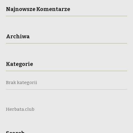
h
i
Najnowsze Komentarze
g
a
a
n
Archiwa
t
d
i
V
o
Kategorie
n
i
Brak kategorii
e
w
Herbata.club
s
N