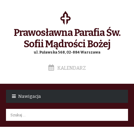
Prawosławna Parafia Św.
Sofii Mądrości Bożej
ul. Puławska 568, 02-884 Warszawa
KALENDARZ
Skip
Skip
to
to
Nawigacja
navigation
content
Szukaj: