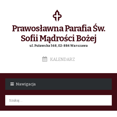
Prawosławna Parafia Św.
Sofii Mądrości Bożej
ul. Puławska 568, 02-884 Warszawa
KALENDARZ
Skip
Skip
to
to
Nawigacja
navigation
content
Szukaj: