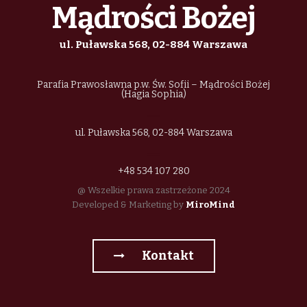
o
Mądrości Bożej
n
ul. Puławska 568, 02-884 Warszawa
Parafia Prawosławna p.w. Św. Sofii – Mądrości Bożej
(Hagia Sophia)
ul. Puławska 568, 02-884 Warszawa
+48 534 107 280
@ Wszelkie prawa zastrzeżone 2024
Developed & Marketing by
MiroMind
Kontakt