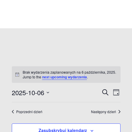
Brak wydarzenia zaplanowanych na 6 października, 2025.
Jump to the
next upcoming wydarzenia
.
W
2025-10-06
S
W
D
z
a
W
u
y
y
y
y
k
Poprzedni dzień
Następny dzień
a
d
b
d
j
i
a
e
Zasubskrybuj kalendarz