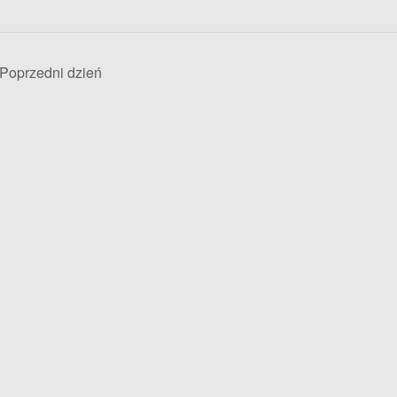
Poprzedni dzień
h
n