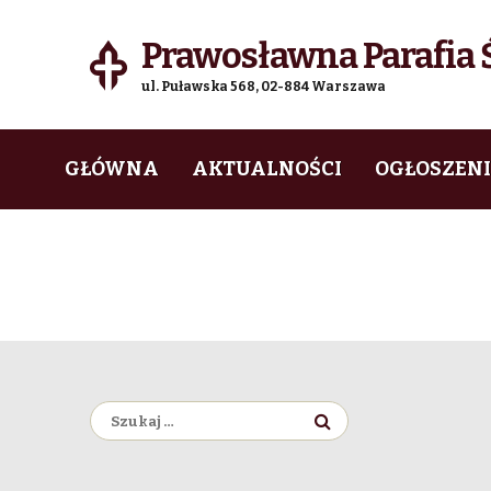
Prawosławna Parafia Ś
ul. Puławska 568, 02-884 Warszawa
Skip
Skip
GŁÓWNA
AKTUALNOŚCI
OGŁOSZEN
to
to
navigation
content
Szukaj: