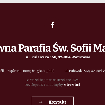
V
w
na Parafia Św. Sofii M
N
ul. Puławska 568, 02-884 Warszawa
fii – Mądrości Bożej (Hagia Sophia)
ul. Puławska 568, 02-884
@ Wszelkie prawa zastrzeżone 2024
Developed & Marketing by
MiroMind
Kontakt