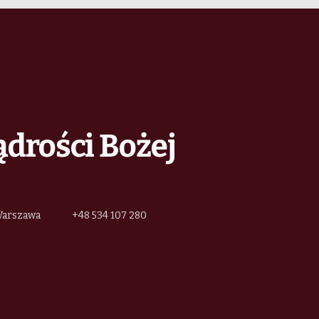
o
n
ądrości Bożej
 Warszawa
+48 534 107 280