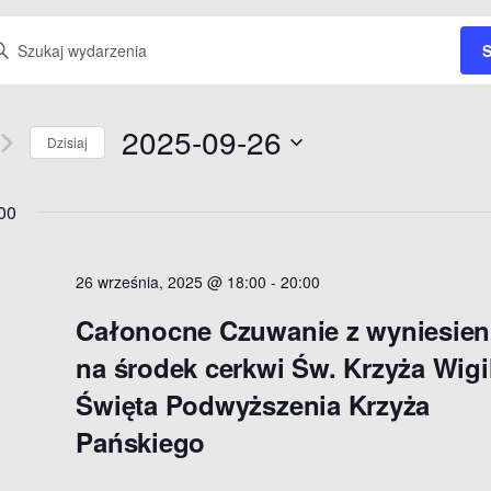
W
S
2025-09-26
Dzisiaj
W
y
00
b
i
26 września, 2025 @ 18:00
e
-
20:00
r
Całonocne Czuwanie z wyniesie
z
na środek cerkwi Św. Krzyża Wigi
d
n
a
Święta Podwyższenia Krzyża
t
Pańskiego
ę
.