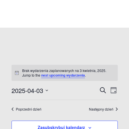
Brak wydarzenia zaplanowanych na 3 kwietnia, 2025.
Jump to the
next upcoming wydarzenia
.
W
2025-04-03
S
W
D
z
a
W
u
y
y
y
y
k
Poprzedni dzień
Następny dzień
a
d
b
d
j
i
a
e
Zasubskrybuj kalendarz