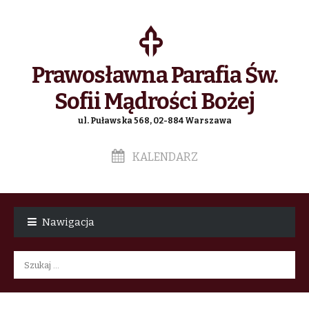
Prawosławna Parafia Św.
Sofii Mądrości Bożej
ul. Puławska 568, 02-884 Warszawa
KALENDARZ
Skip
Skip
to
to
Nawigacja
navigation
content
Szukaj: