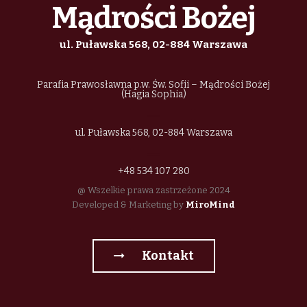
o
Mądrości Bożej
n
ul. Puławska 568, 02-884 Warszawa
Parafia Prawosławna p.w. Św. Sofii – Mądrości Bożej
(Hagia Sophia)
ul. Puławska 568, 02-884 Warszawa
+48 534 107 280
@ Wszelkie prawa zastrzeżone 2024
Developed & Marketing by
MiroMind
Kontakt