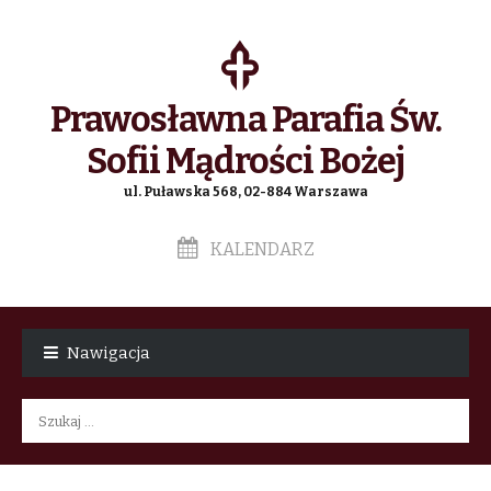
Prawosławna Parafia Św.
Sofii Mądrości Bożej
ul. Puławska 568, 02-884 Warszawa
KALENDARZ
Skip
Skip
to
to
Nawigacja
navigation
content
Szukaj: