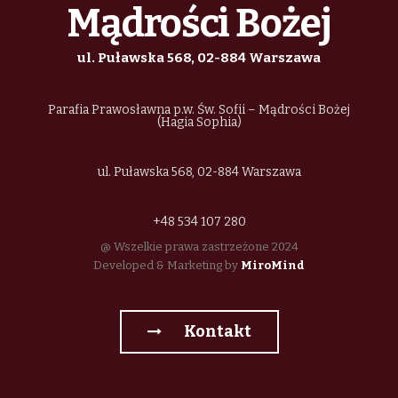
o
Mądrości Bożej
n
ul. Puławska 568, 02-884 Warszawa
Parafia Prawosławna p.w. Św. Sofii – Mądrości Bożej
(Hagia Sophia)
ul. Puławska 568, 02-884 Warszawa
+48 534 107 280
@ Wszelkie prawa zastrzeżone 2024
Developed & Marketing by
MiroMind
Kontakt