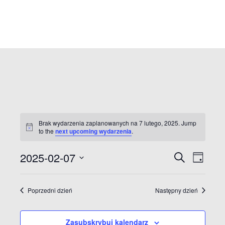
Brak wydarzenia zaplanowanych na 7 lutego, 2025. Jump
to the
next upcoming wydarzenia
.
W
2025-02-07
S
W
D
z
a
W
u
y
y
y
y
k
Poprzedni dzień
Następny dzień
a
d
b
d
j
i
a
e
Zasubskrybuj kalendarz