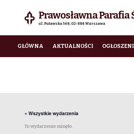
Prawosławna Parafia Ś
ul. Puławska 568, 02-884 Warszawa
Skip
Skip
GŁÓWNA
AKTUALNOŚCI
OGŁOSZEN
to
to
navigation
content
« Wszystkie wydarzenia
To wydarzenie minęło.