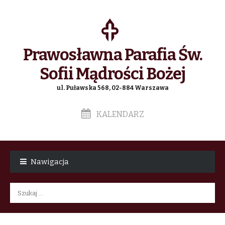
Prawosławna Parafia Św.
Sofii Mądrości Bożej
ul. Puławska 568, 02-884 Warszawa
KALENDARZ
Skip
Skip
to
to
Nawigacja
navigation
content
Szukaj: