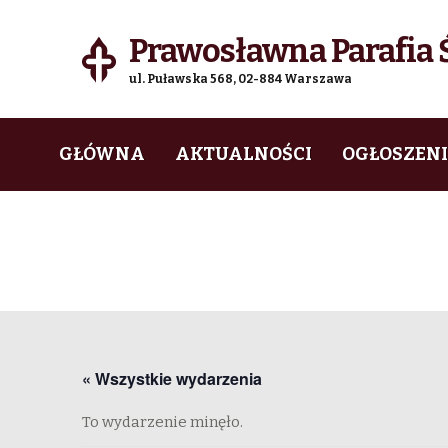
Prawosławna Parafia Ś
ul. Puławska 568, 02-884 Warszawa
Skip
Skip
GŁÓWNA
AKTUALNOŚCI
OGŁOSZEN
to
to
navigation
content
« Wszystkie wydarzenia
To wydarzenie minęło.