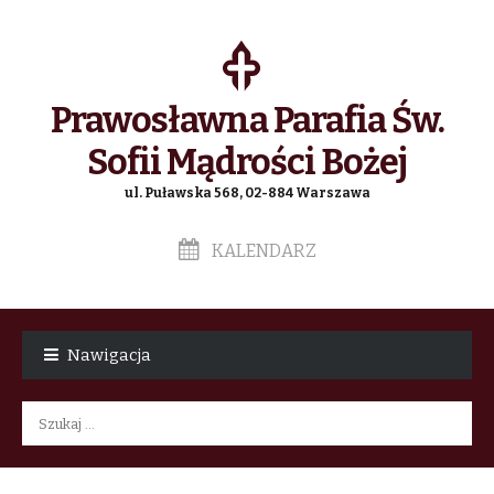
Prawosławna Parafia Św.
Sofii Mądrości Bożej
ul. Puławska 568, 02-884 Warszawa
KALENDARZ
Skip
Skip
to
to
Nawigacja
navigation
content
Szukaj: