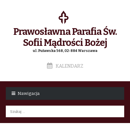
Prawosławna Parafia Św.
Sofii Mądrości Bożej
ul. Puławska 568, 02-884 Warszawa
KALENDARZ
Skip
Skip
to
to
Nawigacja
navigation
content
Szukaj: