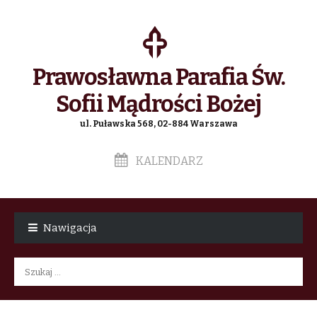
Prawosławna Parafia Św.
Sofii Mądrości Bożej
ul. Puławska 568, 02-884 Warszawa
KALENDARZ
Skip
Skip
to
to
Nawigacja
navigation
content
Szukaj: