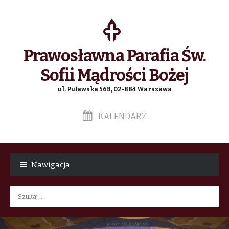
Prawosławna Parafia Św.
Sofii Mądrości Bożej
ul. Puławska 568, 02-884 Warszawa
KALENDARZ
Skip
Skip
to
to
Nawigacja
navigation
content
Szukaj: