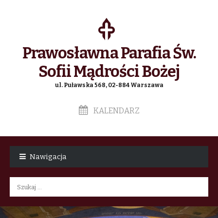
Prawosławna Parafia Św.
Sofii Mądrości Bożej
ul. Puławska 568, 02-884 Warszawa
KALENDARZ
Skip
Skip
to
to
Nawigacja
navigation
content
Szukaj: