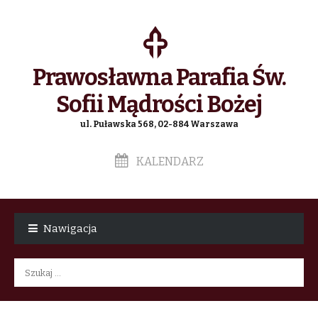
Prawosławna Parafia Św.
Sofii Mądrości Bożej
ul. Puławska 568, 02-884 Warszawa
KALENDARZ
Skip
Skip
to
to
Nawigacja
navigation
content
Szukaj: