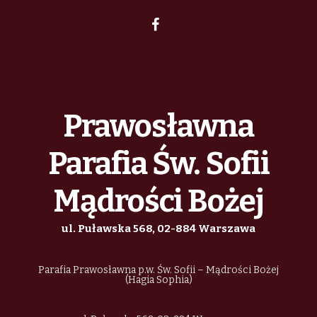
h
i
z
g
a
e
a
n
n
t
d
i
Prawosławna
i
V
a
o
Parafia Św. Sofii
n
i
Mądrości Bożej
e
ul. Puławska 568, 02-884 Warszawa
w
Parafia Prawosławna p.w. Św. Sofii – Mądrości Bożej
s
(Hagia Sophia)
N