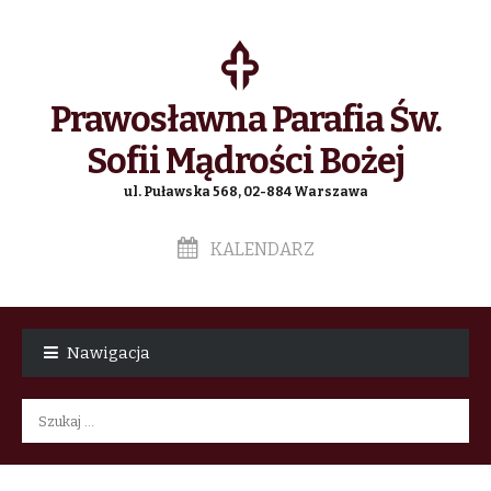
Prawosławna Parafia Św.
Sofii Mądrości Bożej
ul. Puławska 568, 02-884 Warszawa
KALENDARZ
Skip
Skip
to
to
Nawigacja
navigation
content
Szukaj: