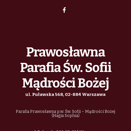
h
i
z
g
a
e
a
n
n
t
d
i
Prawosławna
i
V
a
o
Parafia Św. Sofii
n
i
Mądrości Bożej
e
ul. Puławska 568, 02-884 Warszawa
w
Parafia Prawosławna p.w. Św. Sofii – Mądrości Bożej
s
(Hagia Sophia)
N