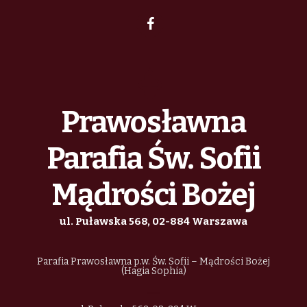
h
i
z
g
a
e
a
n
n
t
d
i
Prawosławna
i
V
a
o
Parafia Św. Sofii
n
i
Mądrości Bożej
e
ul. Puławska 568, 02-884 Warszawa
w
Parafia Prawosławna p.w. Św. Sofii – Mądrości Bożej
s
(Hagia Sophia)
N