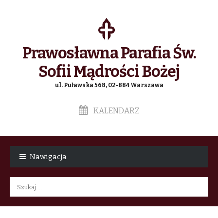
Prawosławna Parafia Św.
Sofii Mądrości Bożej
ul. Puławska 568, 02-884 Warszawa
KALENDARZ
Skip
Skip
to
to
Nawigacja
navigation
content
Szukaj: