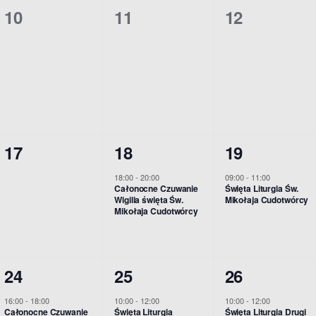
0
0
0
10
11
12
e
e
e
w
w
w
n
n
n
y
y
y
i
i
i
d
d
d
e
e
a
a
a
a
,
,
,
r
r
r
0
1
1
17
18
19
z
z
z
w
w
w
18:00
-
20:00
09:00
-
11:00
e
e
e
Całonocne Czuwanie
Święta Liturgia Św.
y
y
y
Wigilia święta Św.
Mikołaja Cudotwórcy
n
n
n
Mikołaja Cudotwórcy
d
d
d
i
i
i
a
a
a
a
a
a
r
r
r
1
1
1
24
25
26
,
,
,
z
z
z
w
w
w
16:00
-
18:00
10:00
-
12:00
10:00
-
12:00
Całonocne Czuwanie
Święta Liturgia
Święta Liturgia Drugi