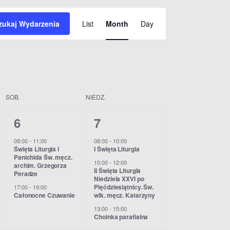
W
zukaj Wydarzenia
List
Month
Day
y
d
a
r
SOB.
NIEDZ.
z
2
3
6
7
e
w
w
09:00
-
11:00
08:00
-
10:00
Święta Liturgia i
I Święta Liturgia
n
y
y
Panichida Św. męcz.
10:00
-
12:00
archim. Grzegorza
d
d
i
II Święta Liturgia
Peradze
Niedziela XXVI po
Pięćdziesiątnicy. Św.
17:00
-
19:00
a
a
e
Całonocne Czuwanie
wlk. męcz. Katarzyny
r
r
13:00
-
15:00
V
Choinka parafialna
z
z