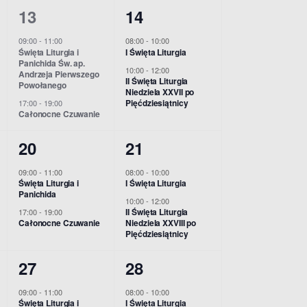
i
2
2
13
14
e
e
e
w
w
n
n
09:00
-
11:00
08:00
-
10:00
w
Święta Liturgia i
I Święta Liturgia
y
y
i
i
Panichida Św. ap.
10:00
-
12:00
Andrzeja Pierwszego
s
d
d
II Święta Liturgia
a
a
Powołanego
Niedziela XXVII po
Pięćdziesiątnicy
N
17:00
-
19:00
a
a
,
,
Całonocne Czuwanie
r
r
a
2
2
20
21
z
z
v
w
w
09:00
-
11:00
08:00
-
10:00
e
e
i
Święta Liturgia i
I Święta Liturgia
y
y
Panichida
n
n
10:00
-
12:00
g
d
d
II Święta Liturgia
17:00
-
19:00
i
i
Całonocne Czuwanie
Niedziela XXVIII po
a
Pięćdziesiątnicy
a
a
a
a
r
r
t
2
2
27
28
,
,
z
z
w
w
i
09:00
-
11:00
08:00
-
10:00
Święta Liturgia i
I Święta Liturgia