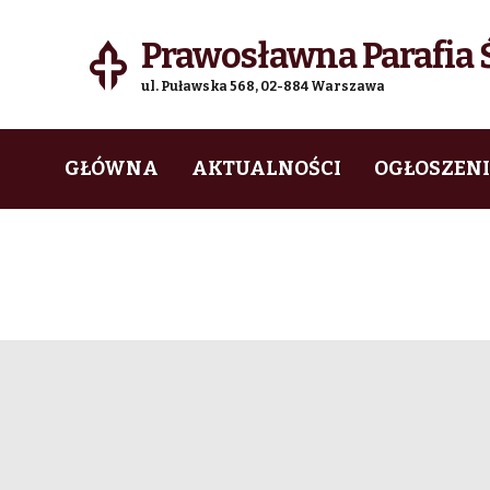
Prawosławna Parafia Ś
ul. Puławska 568, 02-884 Warszawa
Skip
Skip
GŁÓWNA
AKTUALNOŚCI
OGŁOSZEN
to
to
navigation
content