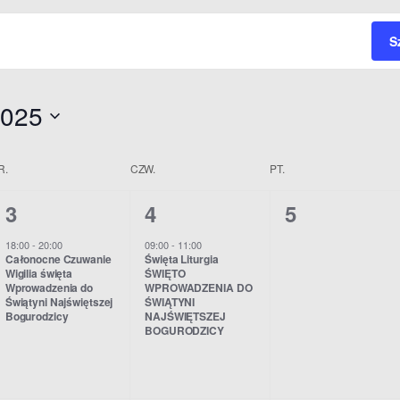
S
2025
R.
CZW.
PT.
1
1
0
3
4
5
w
w
w
18:00
-
20:00
09:00
-
11:00
Całonocne Czuwanie
Święta Liturgia
y
y
y
Wigilia święta
ŚWIĘTO
Wprowadzenia do
WPROWADZENIA DO
d
d
d
Świątyni Najświętszej
ŚWIĄTYNI
Bogurodzicy
NAJŚWIĘTSZEJ
a
a
a
BOGURODZICY
r
r
r
z
z
z