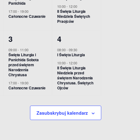
e
e
y
y
o
Panichida
10:00
-
12:00
n
n
d
d
II Święta Liturgia
17:00
-
19:00
n
Całonocne Czuwanie
Niedziela Świętych
i
i
Praojców
a
a
a
a
r
r
2
2
3
4
,
,
z
z
w
w
09:00
-
11:00
08:00
-
09:30
e
e
Święta Liturgia i
I Święta Liturgia
y
y
Panichida Sobota
10:00
-
12:00
n
n
przed świętem
d
d
II Święta Liturgia
Narodzenia
Niedziela przed
Chrystusa
i
i
świętem Narodzenia
a
a
Chrystusa. Świętych
17:00
-
19:00
a
a
Całonocne Czuwanie
Ojców
r
r
,
,
z
z
e
e
Zasubskrybuj kalendarz
n
n
i
i