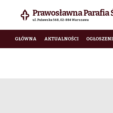
Prawosławna Parafia Ś
ul. Puławska 568, 02-884 Warszawa
Skip
Skip
GŁÓWNA
AKTUALNOŚCI
OGŁOSZEN
to
to
navigation
content