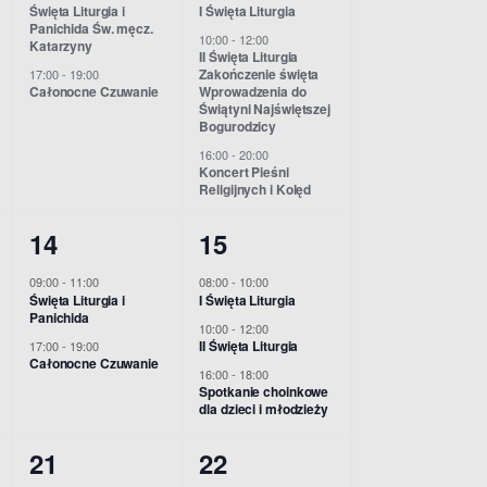
i
Święta Liturgia i
I Święta Liturgia
y
y
e
e
Panichida Św. męcz.
e
10:00
-
12:00
Katarzyny
d
d
II Święta Liturgia
n
n
Zakończenie święta
17:00
-
19:00
w
Całonocne Czuwanie
Wprowadzenia do
a
a
i
i
Świątyni Najświętszej
s
Bogurodzicy
r
r
a
a
16:00
-
20:00
N
z
z
,
,
Koncert Pieśni
Religijnych i Kolęd
e
e
a
2
3
14
15
n
n
v
w
w
i
i
09:00
-
11:00
08:00
-
10:00
i
Święta Liturgia i
I Święta Liturgia
y
y
a
a
Panichida
g
10:00
-
12:00
d
d
II Święta Liturgia
17:00
-
19:00
,
,
Całonocne Czuwanie
a
16:00
-
18:00
a
a
Spotkanie choinkowe
dla dzieci i młodzieży
t
r
r
i
2
2
21
22
z
z