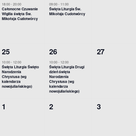
w
w
w
e
e
e
18:00
-
20:00
09:00
-
11:00
Całonocne Czuwanie
Święta Liturgia Św.
y
y
y
n
n
n
Wigilia święta Św.
Mikołaja Cudotwórcy
Mikołaja Cudotwórcy
d
d
d
i
i
i
a
a
a
a
a
a
r
r
r
,
,
,
1
1
0
25
26
27
z
z
z
w
w
w
10:00
-
12:00
10:00
-
12:00
e
e
e
Święta Liturgia Święto
Święta Liturgia Drugi
y
y
y
Narodzenia
dzień święta
n
n
n
Chrystusa (wg
Narodzenia
d
d
d
kalendarza
Chrystusa (wg
i
i
i
nowojuliańskiego)
kalendarza
a
a
a
nowojuliańskiego)
e
e
a
r
r
r
0
0
0
1
2
3
,
,
,
z
z
z
w
w
w
e
e
e
y
y
y
n
n
n