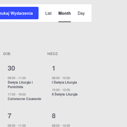
W
zukaj Wydarzenia
List
Month
Day
y
d
a
r
SOB.
NIEDZ.
z
2
2
30
1
e
w
w
09:00
-
11:00
08:00
-
10:00
Święta Liturgia i
I Święta Liturgia
n
y
y
Panichida
10:00
-
12:00
d
d
i
II Święta Liturgia
17:00
-
19:00
Całonocne Czuwanie
a
a
e
2
3
7
8
r
r
V
w
w
z
z
09:00
-
11:00
08:00
-
10:00