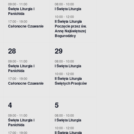
w
w
e
e
o
09:00
-
11:00
08:00
-
10:00
Święta Liturgia i
I Święta Liturgia
y
y
n
n
n
Panichida
10:00
-
12:00
d
d
II Święta Liturgia
17:00
-
19:00
i
i
Całonocne Czuwanie
Poczęcie przez św.
Annę Najświętszej
a
a
a
a
Bogurodzicy
r
r
,
,
2
2
28
29
z
z
w
w
09:00
-
11:00
08:00
-
10:00
e
e
Święta Liturgia i
I Święta Liturgia
y
y
Panichida
n
n
10:00
-
12:00
d
d
II Święta Liturgia
17:00
-
19:00
i
i
Całonocne Czuwanie
Świętych Praojców
a
a
a
a
r
r
2
2
4
5
,
,
z
z
w
w
09:00
-
11:00
08:00
-
10:00
e
e
Święta Liturgia i
I Święta Liturgia
y
y
Panichida
10:00
-
12:00
n
n
II Święta Liturgia
17:00
-
19:00