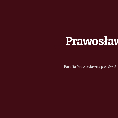
Prawosław
Parafia Prawosławna p.w. Św. So