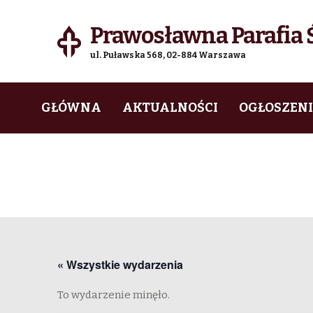
Prawosławna Parafia Ś
ul. Puławska 568, 02-884 Warszawa
Skip
Skip
GŁÓWNA
AKTUALNOŚCI
OGŁOSZEN
to
to
navigation
content
« Wszystkie wydarzenia
To wydarzenie minęło.