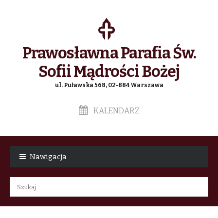
Prawosławna Parafia Św.
Sofii Mądrości Bożej
ul. Puławska 568, 02-884 Warszawa
KALENDARZ
Skip
Skip
to
to
Nawigacja
navigation
content
Szukaj: