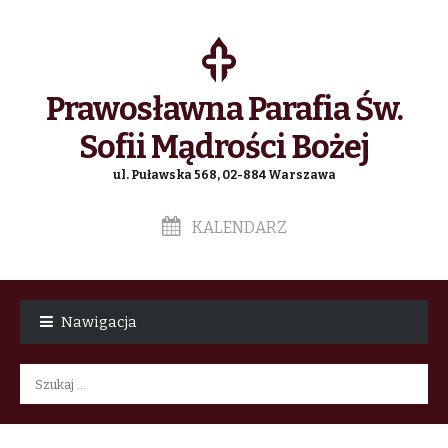
Prawosławna Parafia Św.
Sofii Mądrości Bożej
ul. Puławska 568, 02-884 Warszawa
KALENDARZ
Skip
Skip
to
to
Nawigacja
navigation
content
Szukaj: