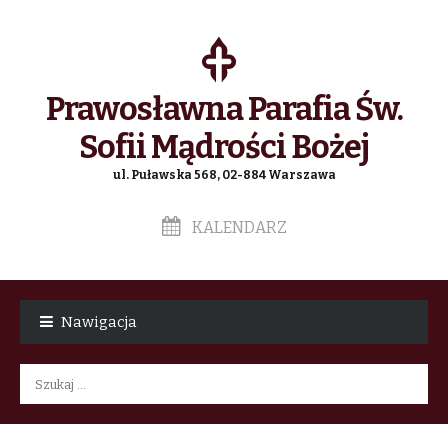
Prawosławna Parafia Św.
Sofii Mądrości Bożej
ul. Puławska 568, 02-884 Warszawa
KALENDARZ
Skip
Skip
to
to
Nawigacja
navigation
content
Szukaj: